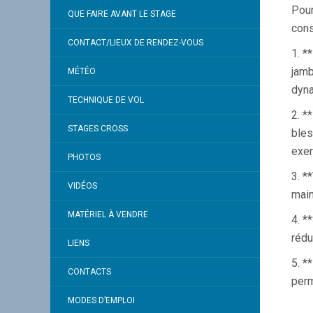
Pour
QUE FAIRE AVANT LE STAGE
cons
CONTACT/LIEUX DE RENDEZ-VOUS
1. *
jamb
MÉTÉO
dyn
TECHNIQUE DE VOL
2. *
STAGES CROSS
bles
exer
PHOTOS
3. *
VIDÉOS
main
MATÉRIEL À VENDRE
4. *
rédu
LIENS
5. *
CONTACTS
perm
MODES D’EMPLOI