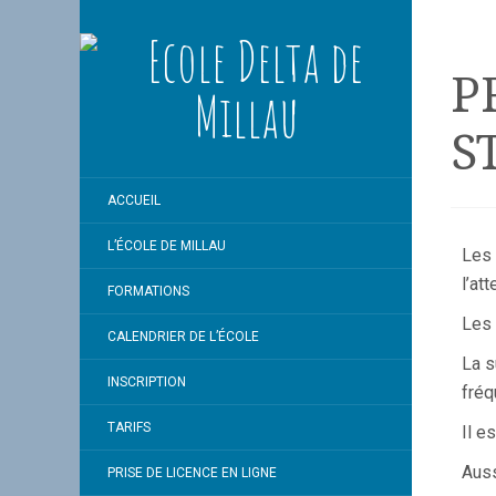
P
S
ACCUEIL
L’ÉCOLE DE MILLAU
Les 
l’at
FORMATIONS
Les 
CALENDRIER DE L’ÉCOLE
La s
INSCRIPTION
fréq
TARIFS
Il e
Auss
PRISE DE LICENCE EN LIGNE