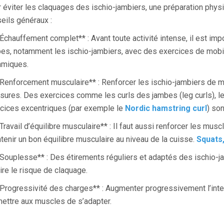
 éviter les claquages des ischio-jambiers, une préparation phys
eils généraux :
*Échauffement complet** : Avant toute activité intense, il est im
es, notamment les ischio-jambiers, avec des exercices de mobili
amiques.
*Renforcement musculaire** : Renforcer les ischio-jambiers de m
sures. Des exercices comme les curls des jambes (leg curls), l
cices excentriques (par exemple le
Nordic hamstring curl
) son
*Travail d’équilibre musculaire** : Il faut aussi renforcer les m
tenir un bon équilibre musculaire au niveau de la cuisse.
Squats
*Souplesse** : Des étirements réguliers et adaptés des ischio-jam
ire le risque de claquage.
*Progressivité des charges** : Augmenter progressivement l’inte
ettre aux muscles de s’adapter.